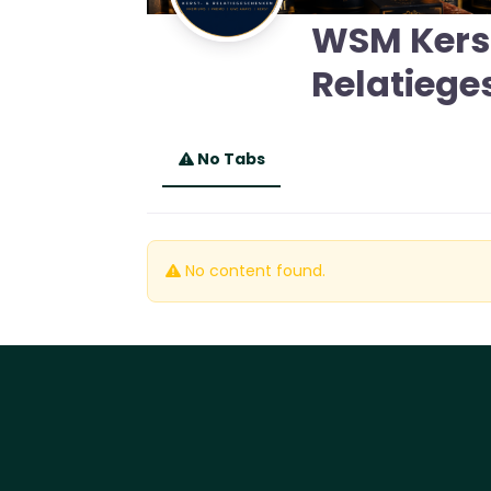
WSM Kers
Relatieg
No Tabs
No content found.