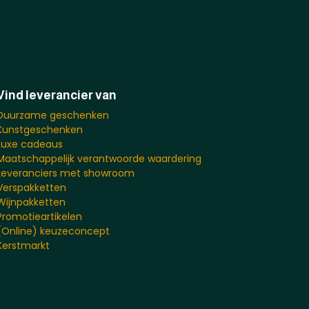
Vind leverancier van
Duurzame geschenken
Kunstgeschenken
Luxe cadeaus
Maatschappelijk verantwoorde waardering
Leveranciers met showroom
Verspakketten
Wijnpakketten
Promotieartikelen
(Online) keuzeconcept
Kerstmarkt