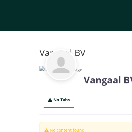
Vangaal BV
Vangaal B
No Tabs
No content found.