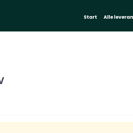
Start
Alle levera
V