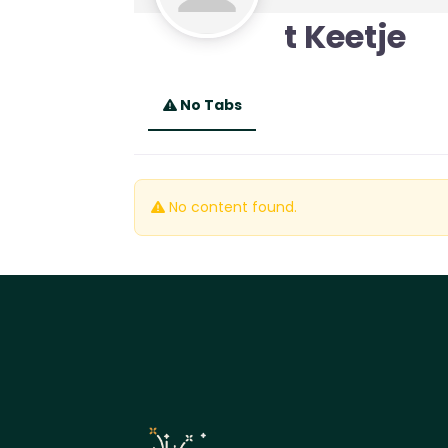
t Keetje
No Tabs
No content found.