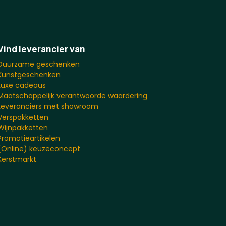
Vind leverancier van
Duurzame geschenken
Kunstgeschenken
Luxe cadeaus
Maatschappelijk verantwoorde waardering
Leveranciers met showroom
Verspakketten
Wijnpakketten
Promotieartikelen
(Online) keuzeconcept
Kerstmarkt