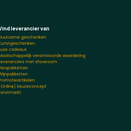
Vind leverancier van
Duurzame geschenken
Kunstgeschenken
Luxe cadeaus
Maatschappelijk verantwoorde waardering
Leveranciers met showroom
Verspakketten
Wijnpakketten
Promotieartikelen
(Online) keuzeconcept
Kerstmarkt