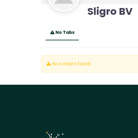
Sligro BV
No Tabs
No content found.