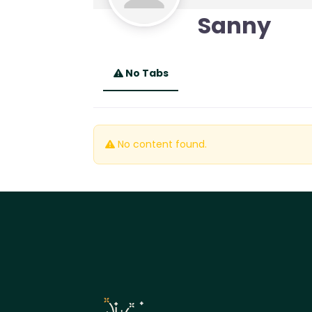
Sanny
No Tabs
No content found.