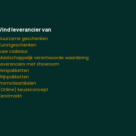
Vind leverancier van
Duurzame geschenken
Kunstgeschenken
Luxe cadeaus
Maatschappelijk verantwoorde waardering
Leveranciers met showroom
Verspakketten
Wijnpakketten
Promotieartikelen
(Online) keuzeconcept
Kerstmarkt