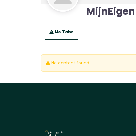
MijnEige
No Tabs
No content found.