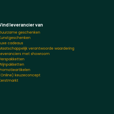
Vind leverancier van
Duurzame geschenken
Kunstgeschenken
Luxe cadeaus
Maatschappelijk verantwoorde waardering
Leveranciers met showroom
Verspakketten
Wijnpakketten
Promotieartikelen
(Online) keuzeconcept
Kerstmarkt