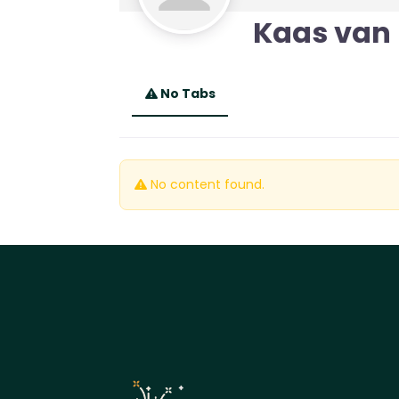
Kaas van
No Tabs
No content found.