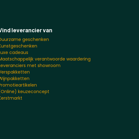
Vind leverancier van
Duurzame geschenken
Kunstgeschenken
Luxe cadeaus
Maatschappelijk verantwoorde waardering
Leveranciers met showroom
Verspakketten
Wijnpakketten
Promotieartikelen
(Online) keuzeconcept
Kerstmarkt