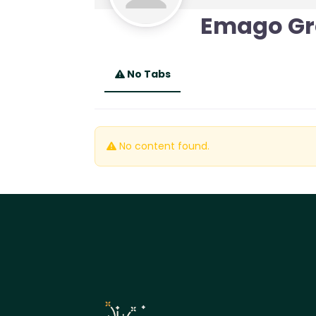
Emago Gr
No Tabs
No content found.