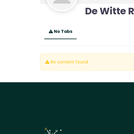
De Witte 
No Tabs
No content found.