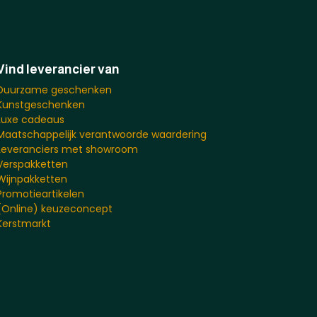
Vind leverancier van
Duurzame geschenken
Kunstgeschenken
Luxe cadeaus
Maatschappelijk verantwoorde waardering
Leveranciers met showroom
Verspakketten
Wijnpakketten
Promotieartikelen
(Online) keuzeconcept
Kerstmarkt