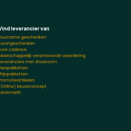
Vind leverancier van
Duurzame geschenken
Kunstgeschenken
Luxe cadeaus
Maatschappelijk verantwoorde waardering
Leveranciers met showroom
Verspakketten
Wijnpakketten
Promotieartikelen
(Online) keuzeconcept
Kerstmarkt