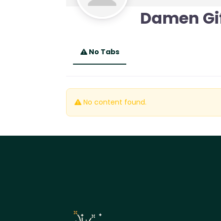
Damen Gif
No Tabs
No content found.