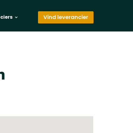
Vind leverancier
nciers
n