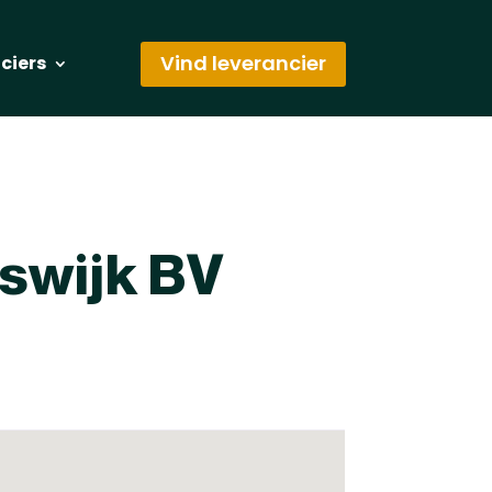
Vind leverancier
nciers
swijk BV