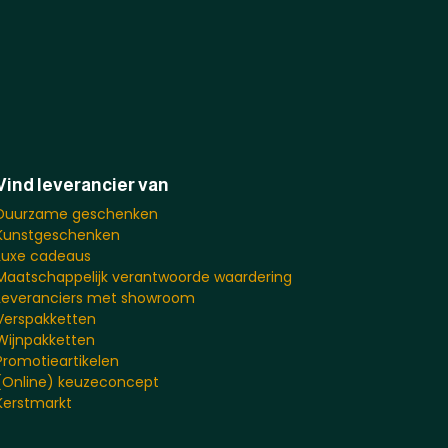
Vind leverancier van
Duurzame geschenken
Kunstgeschenken
Luxe cadeaus
Maatschappelijk verantwoorde waardering
Leveranciers met showroom
Verspakketten
Wijnpakketten
Promotieartikelen
(Online) keuzeconcept
Kerstmarkt