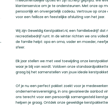
milieuvriendelijke opties en zijn scherp geprijsd. We l
klantenservice om je te ondersteunen. Met onze op m
persoonlijk en onvergetelijk cadeau. Vertrouw op onze 
voor een feilloze en feestelijke afsluiting van het jaar.
Wij zijn Geweldig Kerstpakket.nl, een familiebedrijf da
recreatiebedrijf runt. In de winter richten we ons volle
de familie helpt: opa en oma, vader en moeder, neefjes
sfeer.
Elk jaar stellen we met veel toewijding onze kerstpakke
waar je blij van wordt. Voldoen onze standaardpakkett
graag bij het samenstellen van jouw ideale kerstpakket
Of je nu een perfect pakket zoekt voor je medewerkers,
ondernemersvereniging, in ons gevarieerde aanbod vind 
ons terecht voor een persoonlijk samengesteld kerst
helpen je graag. Ontdek onze geweldige kerstpakkette