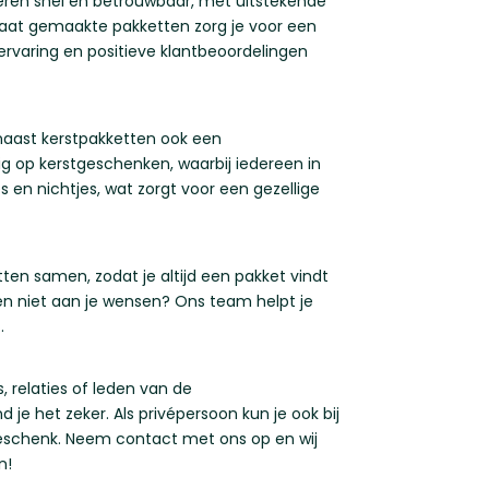
everen snel en betrouwbaar, met uitstekende
aat gemaakte pakketten zorg je voor een
ervaring en positieve klantbeoordelingen
t naast kerstpakketten ook een
dig op kerstgeschenken, waarbij iedereen in
 en nichtjes, wat zorgt voor een gezellige
tten samen, zodat je altijd een pakket vindt
en niet aan je wensen? Ons team helpt je
.
 relaties of leden van de
je het zeker. Als privépersoon kun je ook bij
geschenk. Neem contact met ons op en wij
n!