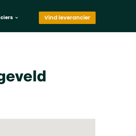
Vind leverancier
nciers
geveld