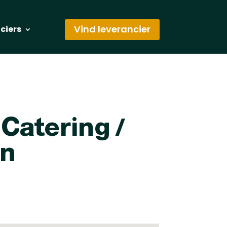
Vind leverancier
nciers
 Catering /
en