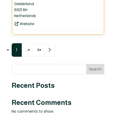
Gelderland
6921 RH
Netherlands
Website
Posts navigation
Older posts
1
…
4
Search
Recent Posts
Recent Comments
No comments to show.