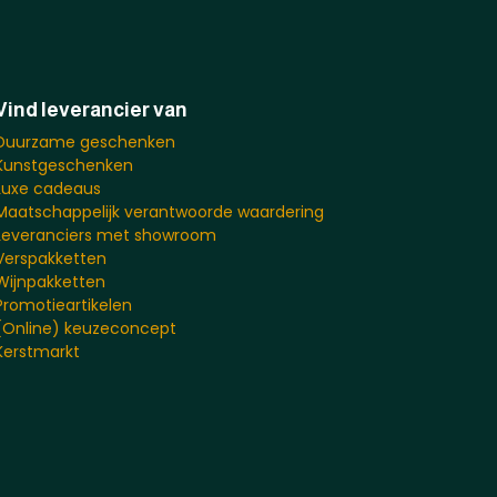
Vind leverancier van
Duurzame geschenken
Kunstgeschenken
Luxe cadeaus
Maatschappelijk verantwoorde waardering
Leveranciers met showroom
Verspakketten
Wijnpakketten
Promotieartikelen
(Online) keuzeconcept
Kerstmarkt