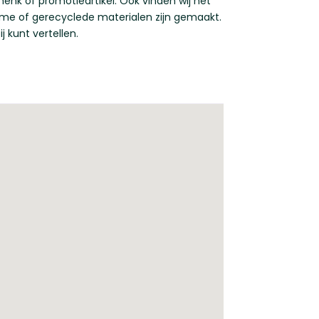
henk of promotieartikel. Ook vinden wij het
ame of gerecyclede materialen zijn gemaakt.
j kunt vertellen.