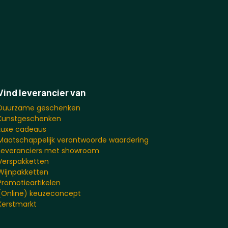
Vind leverancier van
Duurzame geschenken
Kunstgeschenken
Luxe cadeaus
Maatschappelijk verantwoorde waardering
Leveranciers met showroom
Verspakketten
Wijnpakketten
Promotieartikelen
(Online) keuzeconcept
Kerstmarkt