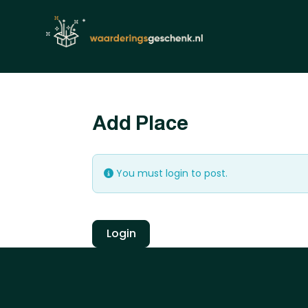
Add Place
You must login to post.
Login