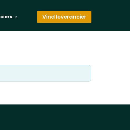
Vind leverancier
nciers